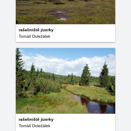
rašeliniště jizerky
Tomáš Doležálek
rašeliniště jizerky
Tomáš Doležálek