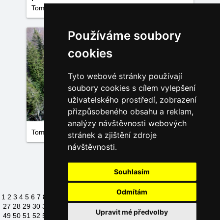
Tomáš Doležálek
Používáme soubory
cookies
Tyto webové stránky používají
soubory cookies s cílem vylepšení
uživatelského prostředí, zobrazení
přizpůsobeného obsahu a reklam,
analýzy návštěvnosti webových
Tomáš Doležálek
stránek a zjištění zdroje
návštěvnosti.
Načíst další fotky
Souhlasím
Odmítám
1
2
3
4
5
6
7
8
9
10
11
12
13
14
15
16
17
18
19
20
21
22
23
24
25
26
27
28
29
30
31
32
33
34
35
36
37
38
39
40
41
42
43
44
45
46
47
48
Upravit mé předvolby
49
50
51
52
53
54
55
56
57
58
59
60
61
62
63
64
65
66
67
68
69
70