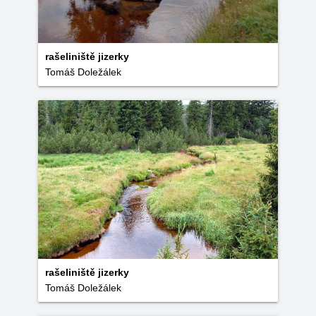
rašeliniště jizerky
Tomáš Doležálek
rašeliniště jizerky
Tomáš Doležálek