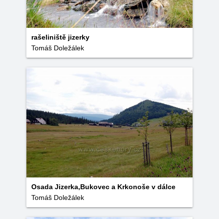
rašeliniště jizerky
Tomáš Doležálek
Osada Jizerka,Bukovec a Krkonoše v dálce
Tomáš Doležálek