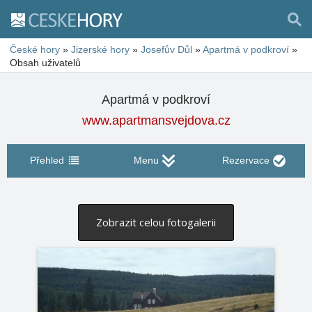
České hory
»
Jizerské hory
»
Josefův Důl
»
Apartmá v podkroví
»
Obsah uživatelů
Apartmá v podkroví
www.apartmansvejdova.cz
Přehled
Menu
Rezervace
Zobrazit celou fotogalerii